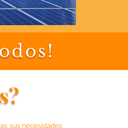
todos!
s?
odas sus necesidades