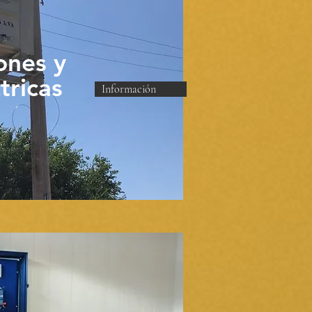
ones y
tricas
Información