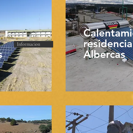
Calentami
residencia
Informacion
s
Albercas