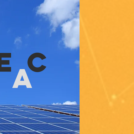
EC
ía