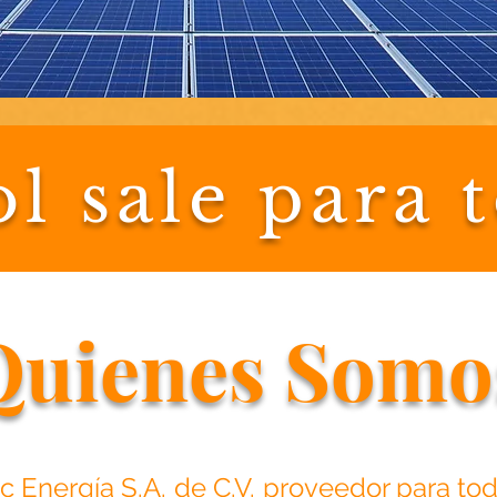
ol sale para 
Quienes Somo
ec Energía S.A. de C.V. proveedor para t