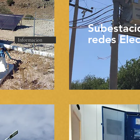
Subestaci
redes Elec
Informacion