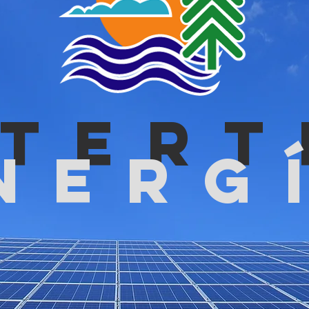
NTERT
NERg