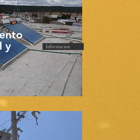
ento
l y
Informacion