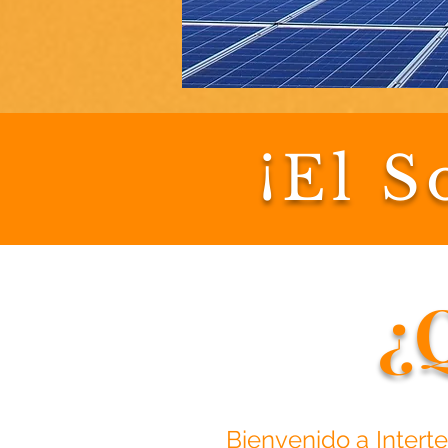
¡El S
¿
Bienvenido a Intert